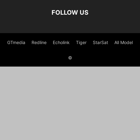
FOLLOW US
GTmedia
Redline
Echolink
Tiger
StarSat
All Model
©